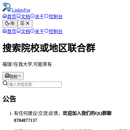
LinktoFur
首页
文档
关于
控制台
首页
文档
关于
控制台
搜索院校或地区联合群
福瑞?在我大学,可能常有
院校
公告
有任何建议\交流\反馈，
欢迎加入我们的QQ群聊
878487713！